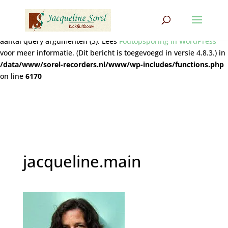
Notice
: Functie wpdb::prepare werd
verkeerd
aangeroepen. De
query bevat niet het juiste aantal plaatshouders (2) voor het
aantal query argumenten (3). Lees
Foutopsporing in WordPress
voor meer informatie. (Dit bericht is toegevoegd in versie 4.8.3.) in
/data/www/sorel-recorders.nl/www/wp-includes/functions.php
on line
6170
jacqueline.main