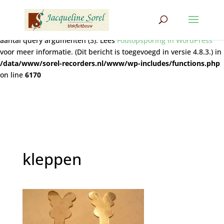
Notice
: Functie wpdb::prepare werd
verkeerd
aangeroepen. De
query bevat niet het juiste aantal plaatshouders (2) voor het
aantal query argumenten (3). Lees
Foutopsporing in WordPress
voor meer informatie. (Dit bericht is toegevoegd in versie 4.8.3.) in
/data/www/sorel-recorders.nl/www/wp-includes/functions.php
on line
6170
kleppen