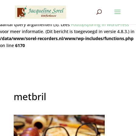
Notice
: Functie wpdb::prepare werd
verkeerd
aangeroepen. De
query bevat niet het juiste aantal plaatshouders (2) voor het
aantal query argumenten (3). Lees
Foutopsporing in WordPress
voor meer informatie. (Dit bericht is toegevoegd in versie 4.8.3.) in
/data/www/sorel-recorders.nl/www/wp-includes/functions.php
on line
6170
metbril