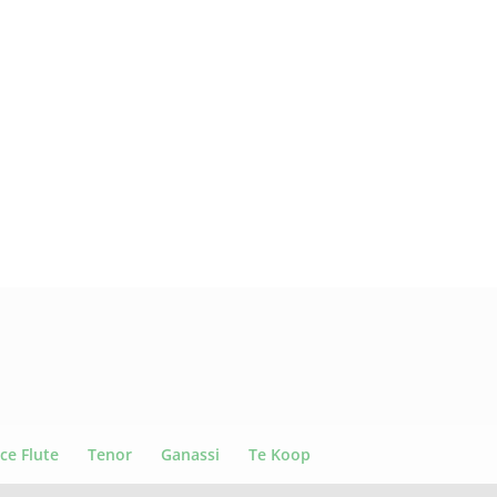
ce Flute
Tenor
Ganassi
Te Koop