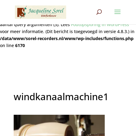
Notice
: Functie wpdb::prepare werd
verkeerd
aangeroepen. De
query bevat niet het juiste aantal plaatshouders (2) voor het
aantal query argumenten (3). Lees
Foutopsporing in WordPress
voor meer informatie. (Dit bericht is toegevoegd in versie 4.8.3.) in
/data/www/sorel-recorders.nl/www/wp-includes/functions.php
on line
6170
windkanaalmachine1