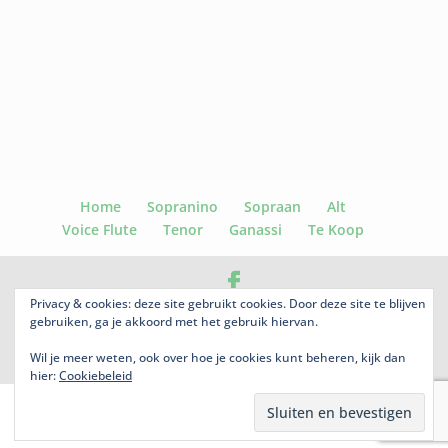
Home
Sopranino
Sopraan
Alt
Voice Flute
Tenor
Ganassi
Te Koop
Privacy & cookies: deze site gebruikt cookies. Door deze site te blijven
copyright© 2022 Jacqueline Sorel | Kazernestraat 96 D *
gebruiken, ga je akkoord met het gebruik hiervan.
2514CW Den Haag * The Netherlands * Tel. 0031-70-3656170
Wil je meer weten, ook over hoe je cookies kunt beheren, kijk dan
*
jacqueline@sorel-recorders.nl
hier:
Cookiebeleid
Nederlands
English