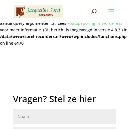
Notice
: Functie wpdb::prepare werd
verkeerd
aangeroepen. De
query bevat niet het juiste aantal plaatshouders (2) voor het
aantal query argumenten (3). Lees
Foutopsporing in WordPress
voor meer informatie. (Dit bericht is toegevoegd in versie 4.8.3.) in
/data/www/sorel-recorders.nl/www/wp-includes/functions.php
on line
6170
Vragen? Stel ze hier