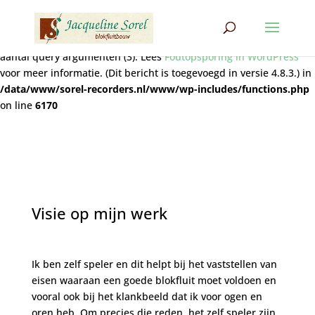
Notice
: Functie wpdb::prepare werd
verkeerd
aangeroepen. De
query bevat niet het juiste aantal plaatshouders (2) voor het
aantal query argumenten (3). Lees
Foutopsporing in WordPress
voor meer informatie. (Dit bericht is toegevoegd in versie 4.8.3.) in
/data/www/sorel-recorders.nl/www/wp-includes/functions.php
on line
6170
Visie op mijn werk
Ik ben zelf speler en dit helpt bij het vaststellen van
eisen waaraan een goede blokfluit moet voldoen en
vooral ook bij het klankbeeld dat ik voor ogen en
oren heb. Om precies die reden, het zelf speler zijn,