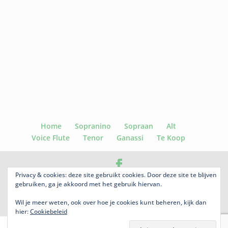
Home
Sopranino
Sopraan
Alt
Voice Flute
Tenor
Ganassi
Te Koop
Privacy & cookies: deze site gebruikt cookies. Door deze site te blijven
copyright© 2022 Jacqueline Sorel | Kazernestraat 96 D *
gebruiken, ga je akkoord met het gebruik hiervan.
2514CW Den Haag * The Netherlands * Tel. 0031-70-3656170
Wil je meer weten, ook over hoe je cookies kunt beheren, kijk dan
*
jacqueline@sorel-recorders.nl
hier:
Cookiebeleid
Nederlands
English